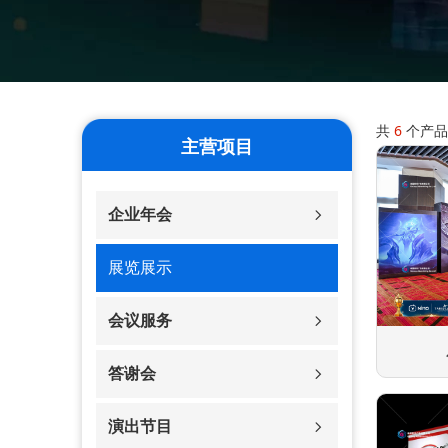
共
6
个产品
主营项目
企业年会
ꁇ
展览展示
会议服务
ꁇ
答谢会
ꁇ
演出节目
ꁇ